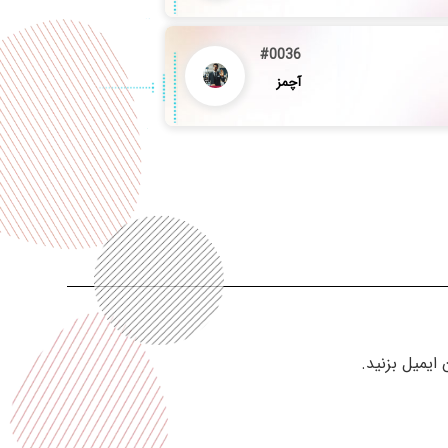
#0036
آچمز
ایمیل بزنید.