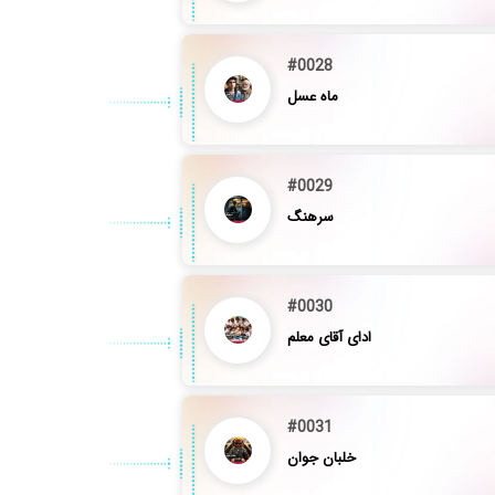
#0028
ماه عسل
#0029
سرهنگ
#0030
ادای آقای معلم
#0031
خلبان جوان