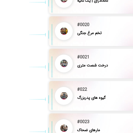
کانادادرای | یک ثانیه
#0020
تخم مرغ جنگی
#0021
درخت شصت متری
#022
گیوه های پدربزرگ
#0023
مارهای ضحاک