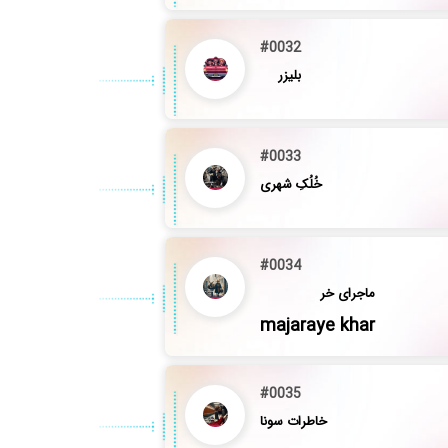
#0032
بلیزر
#0033
خُلُکِ شهری
#0034
ماجرای خر
majaraye khar
#0035
خاطرات سونا