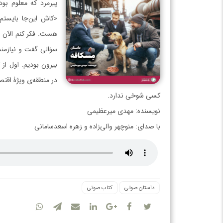
پيرمرد که معلوم ب
«کاش اين‌جا بايست
هست. فکر کنم الآن ي
سؤالی گفت و نيازمند
بيرون بوديم. اول از
در منطقه‌ی ویژۀ اقتصا
کسی شوخی ندارد.
نویسنده: مهدی میرعظیمی
با صدای: منوچهر والی‌زاده و زهره اسعدسامانی
داستان صوتی
کتاب صوتی