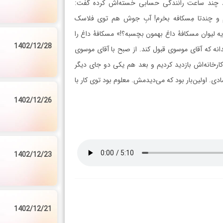
ود چند ساعت رانندگی حسابی خسته‌اش کرده گفت:
م و چندتا مِسکافه بخرم! آبِ جوش هم توی فلاسک
ه ليوان مسکافۀ داغ بهمون بچسبه؟!» مسکافۀ داغ را
1402/12/28
انه که آقای موسوی قبول کند. از صبح با آقای موسوی
 کارخانه‌اش بازديد کرديم و بعد هم يکی دو جای ديگر
دی. اولين‌بار بود که می‌ديدمش. معلوم بود توی کار با
1402/12/26
1402/12/23
1402/12/21