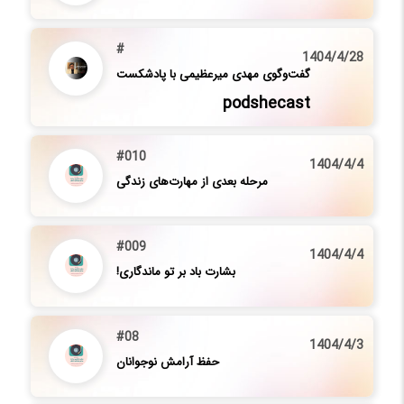
#
1404/4/28
گفت‌وگوی مهدی میرعظیمی با پادشکست
podshecast
#010
1404/4/4
مرحله بعدی از مهارت‌های زندگی
#009
1404/4/4
بشارت باد بر تو ماندگاری!
#08
1404/4/3
حفظ آرامش نوجوانان